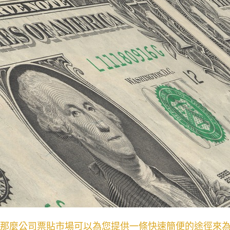
那麼公司票貼市場可以為您提供一條快速簡便的途徑來