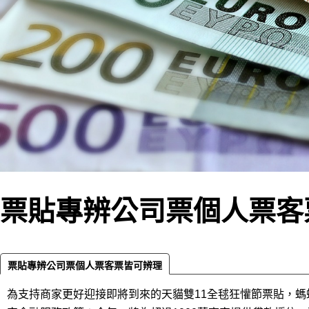
票貼專辨公司票個人票客
票貼專辨公司票個人票客票皆可辨理‎
為支持商家更好迎接即將到來的天貓雙11全毬狂懽節票貼，螞蟻