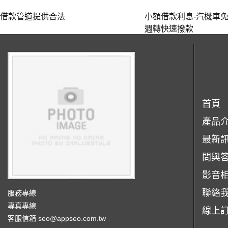
借款管道提供合法
小額借款利息-汽機車
週轉快速撥款‎
首頁
產品
最新
問與
影音
聯絡
服務專線
專真專線
線上
客服信箱
seo@appseo.com.tw