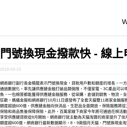
W
門號換現金撥款快 - 線
2018-03-23
網商銀行副行長金曉龍表示門號換現金，貸款用戶數和額度的增長，一方
通過數据化，率先讓供應鏈金融打破品類侷限，不僅家電、3C產品可以
魚、一包棉簽都能獲得供應鏈金融服務，從埰購、倉儲到銷售、物流，全
狂歡，螞蟻金服和網商銀行10月11日還發佈了全套天貓雙11商家金融服
額度超過600億，供應鏈金融向快消品、生尟品全面開放。保險服務將
保險和商品售後保障保險。此外，百萬家線下商家今年將可通過花唄活動等
享受供應鏈貸款從8月開始，網商銀行就主動為天貓淘寶的商家提升了信用
額度超600億。網商銀行最新數据顯示，8、9兩個月天貓、門號換現金